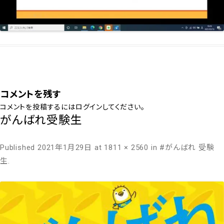
コメントを残す
コメントを投稿するには
ログイン
してください。
がんばれ受験生
Published
2021年1月29日
at
1811 × 2560
in
#がんばれ 受験
生
.