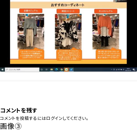
コメントを残す
コメントを投稿するには
ログイン
してください。
画像③