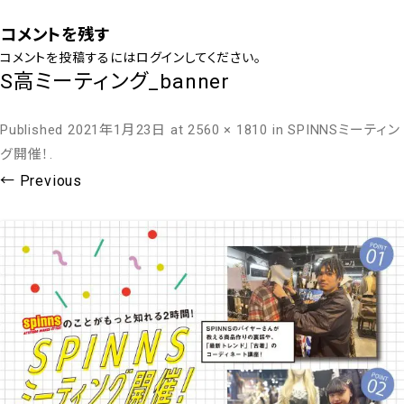
コメントを残す
コメントを投稿するには
ログイン
してください。
S高ミーティング_banner
Published
2021年1月23日
at
2560 × 1810
in
SPINNSミーティン
グ開催！
.
← Previous