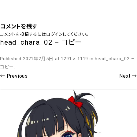
コメントを残す
コメントを投稿するには
ログイン
してください。
head_chara_02 – コピー
Published
2021年2月5日
at
1291 × 1119
in
head_chara_02 –
コピー
.
← Previous
Next →