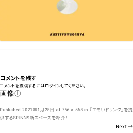
コメントを残す
コメントを投稿するには
ログイン
してください。
画像①
Published
2021年1月28日
at
756 × 568
in
『エモいドリンク』を提
供するSPINNS新スペースを紹介！
.
Next →