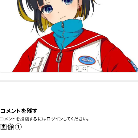
コメントを残す
コメントを投稿するには
ログイン
してください。
画像①