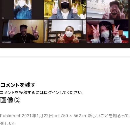
コメントを残す
コメントを投稿するには
ログイン
してください。
画像②
Published
2021年1月22日
at
750 × 562
in
新しいことを知るって
楽しい！
.