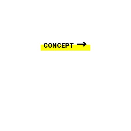
→
CONCEPT