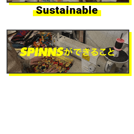
Sustainable