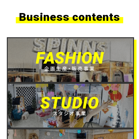
Business contents