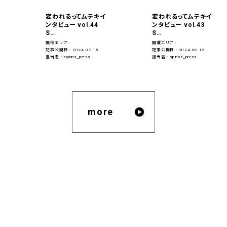
変われるってムテキイ
変われるってムテキイ
ンタビュー vol.44
ンタビュー vol.43
S…
S…
開催エリア :
開催エリア :
記事公開日 : 2024.07.15
記事公開日 : 2024.06.15
担当者 : spinns_press
担当者 : spinns_press
more