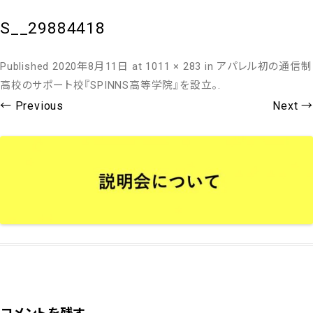
S__29884418
Published
2020年8月11日
at
1011 × 283
in
アパレル初の通信制
高校のサポート校『SPINNS高等学院』を設立。
.
← Previous
Next →