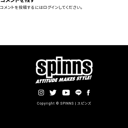
コメントを残す
コメントを投稿するには
ログイン
してください。
Copyright © SPINNS | スピンズ