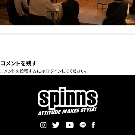
コメントを残す
コメントを投稿するには
ログイン
してください。