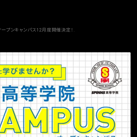
院オープンキャンパス12月度開催決定！
.