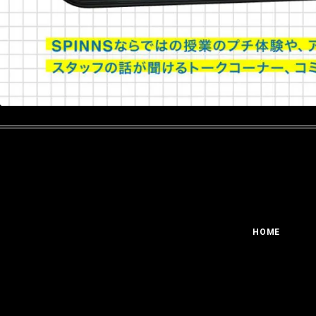
コメントを残す
コメントを投稿するには
ログイン
してください。
HOME