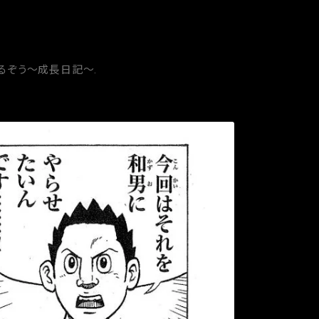
やるぞう～成長日記～
.
Next →