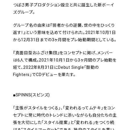
つばさ男子プロダクション設立と共に誕生した新ボーイ
ズグループ。
グループ名の由来は『弱者からの逆襲、世の中をひっくり
返す！』という意味を込めて付けられた。2021年10月1日
から12月31日までの3ヶ月間をプレ始動期間としている。
『真面目型おふざけ集団』をコンセプトに掲げ、メンバー
は6人で構成。2021年10月1日から3ヶ月間のプレ始動を
経て、2022年8月31日にDebut Single「鼓動の
Fighters」でCDデビューを果たす。
■SPINNS(スピンズ)
「主張がスタイルをつくる」、「変われるってムテキ」をコン
セプトに常に時代のトレンドに添いながらも自分たちの主
張を大切にした「スタイル提案」と「変われる」をつくり続
ける“スタイルマーケット”である。独自のスタイルを貫い