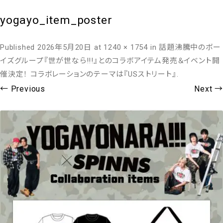
yogayo_item_poster
Published
2026年5月20日
at
1240 × 1754
in
話題沸騰中のボー
イズグループ『世が世なら!!!』とのコラボアイテム発売＆イベント開
催決定！ コラボレーションのテーマは『USストリート』
.
← Previous
Next →