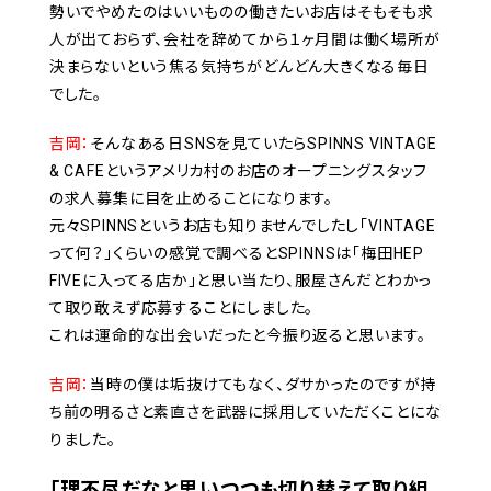
勢いでやめたのはいいものの働きたいお店はそもそも求
人が出ておらず、会社を辞めてから１ヶ月間は働く場所が
決まらないという焦る気持ちがどんどん大きくなる毎日
でした。
吉岡：
そんなある日SNSを見ていたらSPINNS VINTAGE
& CAFEというアメリカ村のお店のオープニングスタッフ
の求人募集に目を止めることになります。
元々SPINNSというお店も知りませんでしたし「VINTAGE
って何？」くらいの感覚で調べるとSPINNSは「梅田HEP
FIVEに入ってる店か」と思い当たり、服屋さんだとわかっ
て取り敢えず応募することにしました。
これは運命的な出会いだったと今振り返ると思います。
吉岡：
当時の僕は垢抜けてもなく、ダサかったのですが持
ち前の明るさと素直さを武器に採用していただくことにな
りました。
「理不尽だなと思いつつも切り替えて取り組