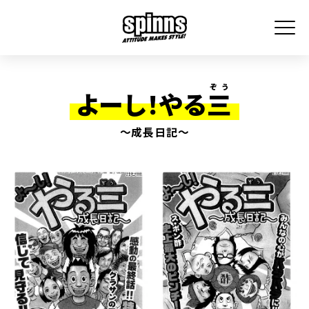
ぞう
よーし！やる
三
〜成長日記〜