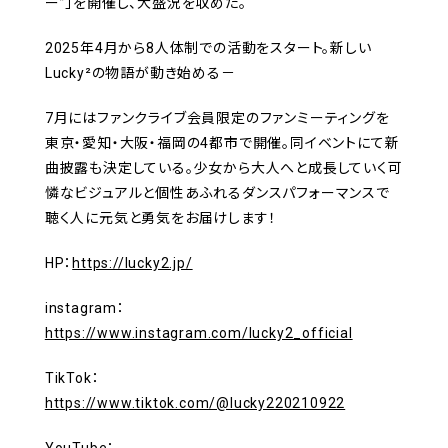
ー”」を開催し、大盛況を収めた。
2025年4月から8人体制での活動をスタート。新しい
Lucky²の物語が動き始める－
7月にはファンクライブ会員限定のファンミーティングを
東京・愛知・大阪・福岡の4都市で開催。同イベントにて新
曲披露も決定している。
少女から大人へと成長していく可
憐なビジュアルと個性あふれるダンスパフォーマンスで
聴く人に元気と勇気をお届けします！
HP：
https://lucky2.jp/
instagram：
https://www.instagram.com/lucky2_official
TikTok：
https://www.tiktok.com/@lucky220210922
YouTube：