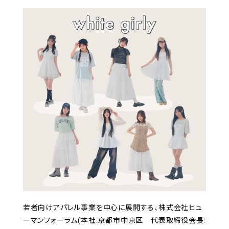
若者向けアパレル事業を中心に展開する、株式会社ヒュ
ーマンフォーラム(本社:京都市中京区 代表取締役会長: