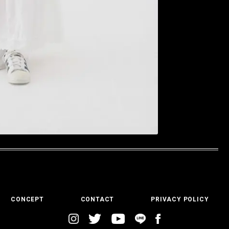
CONCEPT
CONTACT
PRIVACY POLICY