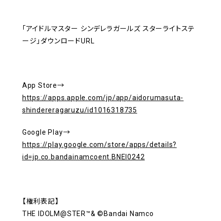
「アイドルマスター シンデレラガールズ スターライトステ
ージ」ダウンロードURL
App Store→
https://apps.apple.com/jp/app/aidorumasuta-
shindereragaruzu/id1016318735
Google Play→
https://play.google.com/store/apps/details?
id=jp.co.bandainamcoent.BNEI0242
【権利表記】
THE IDOLM@STER™& ©Bandai Namco