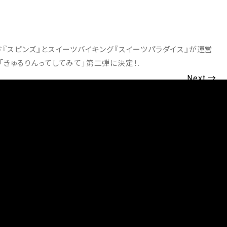
ド『スピンズ』とスイーツバイキング『スイーツパラダイス』が運営
ボは「きゅるりんってしてみて」第二弾に決定！
.
Next →