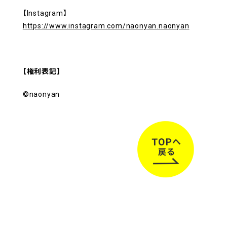
【Instagram】
https://www.instagram.com/naonyan.naonyan
【権利表記】
©naonyan