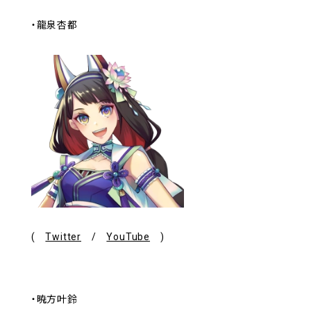
・龍泉杏都
(
Twitter
/
YouTube
)
・暁方叶鈴