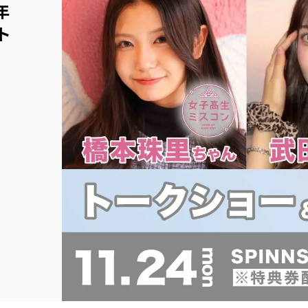
年
ト
ー