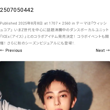
2507050442
Published
2025年8月8日
at
1707 × 2560
in
テーマは『ウィッシ
ュコア』 いまZ世代を中心に話題沸騰中のダンスボーカルユニット
『ICEx（アイス）』とのコラボアイテム発売決定！ コラボイベントも開
催！ さらに秋のシーズンビジュアルにも登場！
.
← Previous
Next →